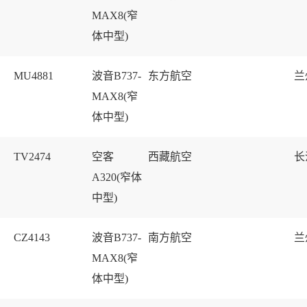
MAX8(窄
体中型)
MU4881
波音B737-
东方航空
兰
MAX8(窄
体中型)
TV2474
空客
西藏航空
长
A320(窄体
中型)
CZ4143
波音B737-
南方航空
兰
MAX8(窄
体中型)