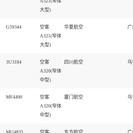
A321(窄体
大型)
G59344
空客
华夏航空
广
A321(窄体
大型)
3U3184
空客
四川航空
乌
A320(窄体
中型)
MF4490
空客
厦门航空
乌
A320(窄体
中型)
MU4835
空客
东方航空
广