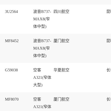
3U2564
波音B737-
四川航空
昆
MAX8(窄
体中型)
MF8452
波音B737-
厦门航空
昆
MAX8(窄
体中型)
G59038
空客
华夏航空
长
A321(窄体
大型)
MF8070
空客
厦门航空
长
A321(窄体