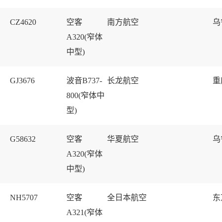
CZ4620
空客
南方航空
乌
A320(窄体
中型)
GJ3676
波音B737-
长龙航空
重
800(窄体中
型)
G58632
空客
华夏航空
乌
A320(窄体
中型)
NH5707
空客
全日本航空
东
A321(窄体