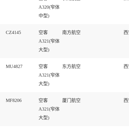
A320(窄体
中型)
CZ4145
空客
南方航空
西
A321(窄体
大型)
MU4827
空客
东方航空
西
A321(窄体
大型)
MF8206
空客
厦门航空
西
A321(窄体
大型)