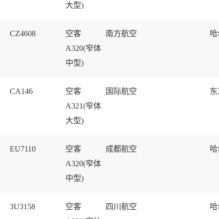
大型)
CZ4608
空客
南方航空
哈
A320(窄体
中型)
CA146
空客
国际航空
东
A321(窄体
大型)
EU7110
空客
成都航空
哈
A320(窄体
中型)
3U3158
空客
四川航空
哈