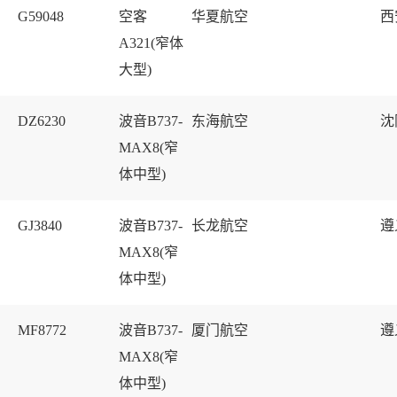
G59048
空客
华夏航空
西
A321(窄体
大型)
DZ6230
波音B737-
东海航空
沈
MAX8(窄
体中型)
GJ3840
波音B737-
长龙航空
遵
MAX8(窄
体中型)
MF8772
波音B737-
厦门航空
遵
MAX8(窄
体中型)