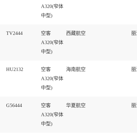
A320(窄体
中型)
TV2444
空客
西藏航空
丽
A320(窄体
中型)
HU2132
空客
海南航空
丽
A320(窄体
中型)
G56444
空客
华夏航空
丽
A320(窄体
中型)