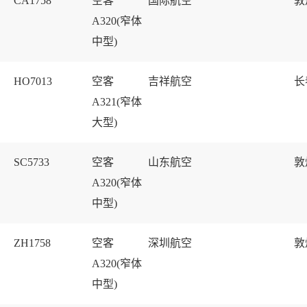
CA1758
空客
国际航空
敦
A320(窄体
中型)
HO7013
空客
吉祥航空
长
A321(窄体
大型)
SC5733
空客
山东航空
敦
A320(窄体
中型)
ZH1758
空客
深圳航空
敦
A320(窄体
中型)