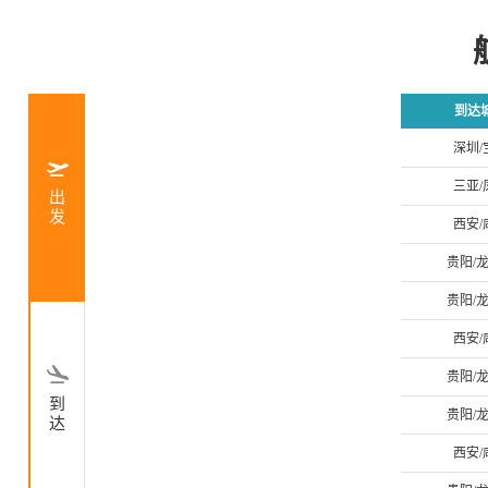
到达
深圳/
三亚/
出
发
西安/
贵阳/
贵阳/
西安/
贵阳/
到
贵阳/
达
西安/