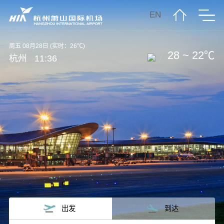
EN
周五 08月28日 (实时：26℃)
28 ~ 22℃
杭州
11:36
出发
到达