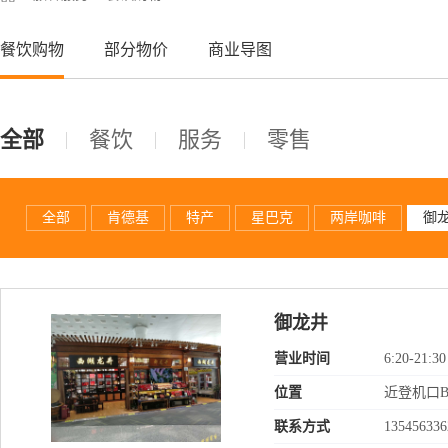
餐饮购物
部分物价
商业导图
全部
餐饮
服务
零售
全部
肯德基
特产
星巴克
两岸咖啡
御
御龙井
营业时间
6:20-21:30
位置
近登机口B
联系方式
135456336