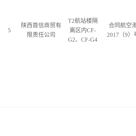
T2
航站楼隔
陕西首信商贸有
合同航空
5
离区内
CF-
限责任公司
2017
（
9
）
G2
、
CF-G4