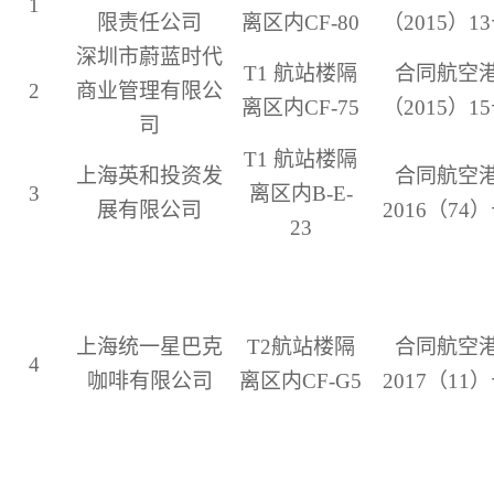
1
限责任公司
离区内
CF-80
（
2015
）
13
深圳市蔚蓝时代
T1
航站楼隔
合同航空
2
商业管理有限公
离区内
CF-75
（
2015
）
15
司
T1
航站楼隔
上海英和投资发
合同航空
3
离区内
B-E-
展有限公司
2016
（
74
）
23
上海统一星巴克
T2
航站楼隔
合同航空
4
咖啡有限公司
离区内
CF-G5
2017
（
11
）