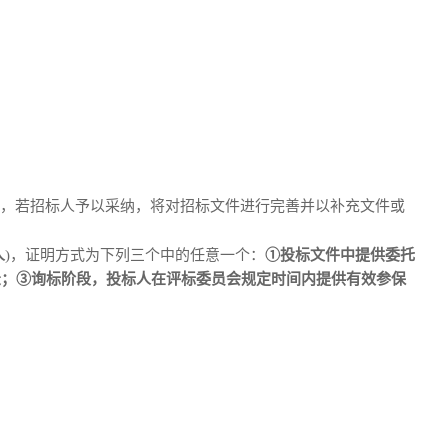
出，若招标人予以采纳，将对招标文件进行完善并以补充文件或
人
)，证明方式为下列三个中的任意一个：
①投标文件中提供委托
录；③询标阶段，投标人在评标委员会规定时间内提供有效参保