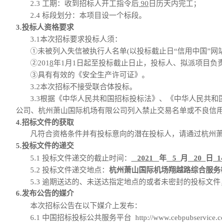
2.3
工期
：
收到招标人开工指令后
90
日历天内完工；
2.4 标段划分：本项目设一个标段。
3.投标人资格要求
3.1
本次招标要求投标人须：
①
未
被列入失信被执行人名单
(以
投标截止日
“信用中国”网
②
201
8
年
1月1日起至投标截止日止
，
投标人
、拟派项目负
③具有有效的《安全生产许可证》。
3.
2
本次招标
不接受
联合体投标。
3.
3
根据《中华人民共和国招标投标法》、《中华人民共和
公司、杭州萧山国际机场有限公司列入禁止交易名单或不良信
4.招标文件的获取
凡符合资格条件并有投标意向的潜在投标人，请通过杭州
5.投标文件的递交
5.1 投标文件递交的截止时间：
2021
年
5
月
20
日
1
5.2 投标文件递交地点：
杭州萧山国际机场翔越路综合服务
5.3 逾期送达的、未送达指定地点的或者未密封的投标文
6.发布公告的媒介
本次招标公告在以下媒介上发布：
6.1
中国招标投标公共服务平台
http://www.cebpubservice.