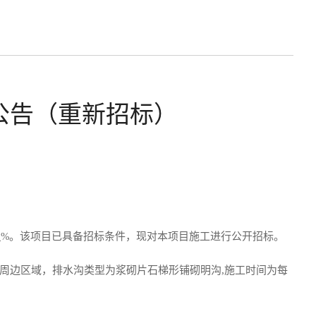
公告（重新招标）
0
%
。该项目已具备招标条
件，现对本项目
施工
进行公开招标。
周边区域，排水沟类型为浆砌片石梯形铺砌明沟
,
施工时间为每