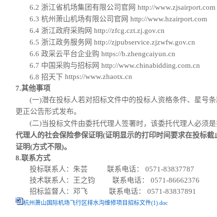
6.2
浙江省机场集团有限公司官网
http://www.zjsairport.com
6.3
杭州萧山机场有限公司官网
http://www.hzairport.com
6.4
浙江政府采购网
http://zfcg.czt.zj.gov.cn
6.5
浙江政务服务网
http://zjpubservice.zjzwfw.gov.cn
6.6
政采云平台企业购
https://b.zhengcaiyun.cn
6.7
中国采购与招标网
http://www.chinabidding.com.cn
https://www.zhaotx.cn
6.8
招天下
7.其他事项
(一)潜在投标人若对招标文件中的投标人资格条件、星号
更正公告形式发布。
(二)
当
投标文件
由
委托代理人
签署时，该委托代理人必须是
代理人的社会保险参保证明(证明显示的打印时间要求在投标截
证明(方式不限)。
8.联系方式
投标联系人：朱芸
联系电话：
0571-83837787
技术联系人：王之钧
联系电话：
0571-86662376
招标监督人：邓飞
联系电话：
0571-
83837891
杭州萧山国际机场飞行区排水沟维修项目招标文件(1).doc