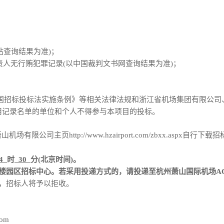
站查询结果为准)
；
责人无
行贿犯罪
记录
(以中国裁判文书网查询结果为准)
；
国招标投标法实施条例》等相关法律法规和浙江省机场集团有限公司
用记录名单的单位和个人不得参与本项目的投标。
萧山机场有限公司主页
http://www.hzairport.com/zbxx.aspx
自行下载招
4
时
30
分
(北京时间)。
楼园区招标中心。
若采用投递方式的，请投递至杭州萧山国际机场
A
件，招标人将予以拒收。
com