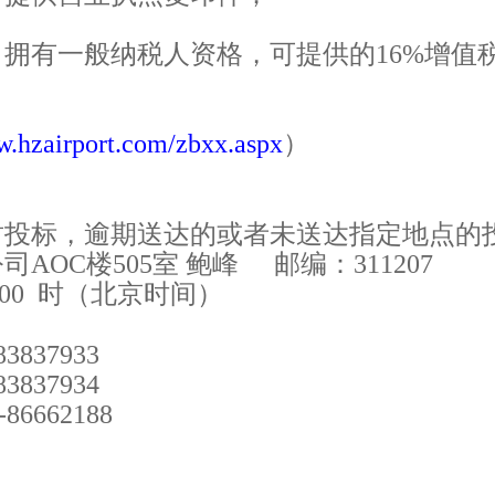
拥有一般纳税人资格，可提供的1
6
%增值
w.hzairport.com/zbxx.aspx
）
封投标，逾期送达的或者未送达指定地点的
AOC楼505室 鲍峰
邮编：311207
00
时（北京时间）
837933
837934
-8
666
2188