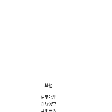
其他
信息公开
在线调查
常用电话