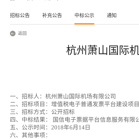
招标公告
补充公告
中标公示
通知
返回
杭州萧山国际
一、招标人：杭州萧山国际机场有限公司
二、招标项目：增值税电子普通发票平台建设项
三、招标方式：公开招标
四、中标结果：
国信电子票据平台信息服务有限
五、公示时间：
2018
年
6
月
14
日
六、其他事项：