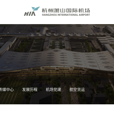
传媒中心
发展历程
机场党建
航空货运