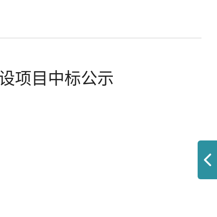
设项目中标公示