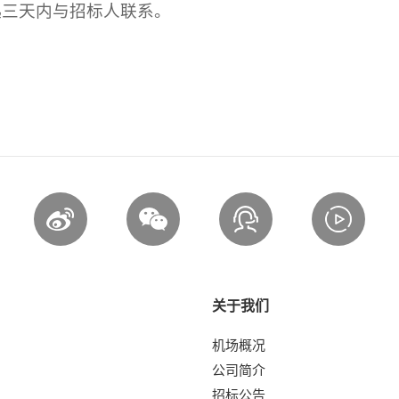
起三天内与招标人联系。
关于我们
机场概况
公司简介
招标公告