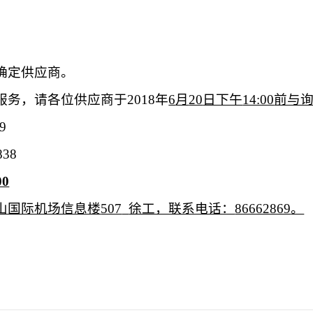
。
确定供应商。
服务，请各位供应商于
2018
年
6
月
20
日下午
14:00
前与
9
838
00
山国际机场信息楼
507
徐工，联系电话：
86662869
。