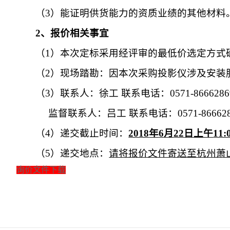
（
3
）能证明供货能力的资质业绩的其他材料
2
、报价相关事宜
（
1
）本次定标采用经评审的最低价选定方式
（
2
）现场踏勘：因本次采购投影仪涉及安装
（
3
）联系人：徐工 联系电话：
0571-8666286
监督联系人：吕工 联系电话：
0571-86662
（
4
）递交截止时间：
2018
年
6
月
22
日上午
11:
（
5
）递交地点：
请将报价文件寄送至杭州萧
询价文件下载