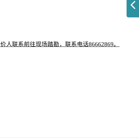
询价人联系前往现场踏勘，联系电话
86662869
。