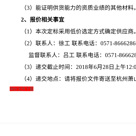
（
3
）能证明供货能力的资质业绩的其他材料
2
、报价相关事宜
（
1
）本次定标采用低价选定方式确定供应商
（
2
）联系人：徐工 联系电话：
0571-8666286
监督联系人：吕工 联系电话：
0571-86662
（
3
）递交截止时间：
2018
年
6
月
28
日上午
12:
（
4
）递交地点：请将报价文件寄送至杭州萧
询价文件下载