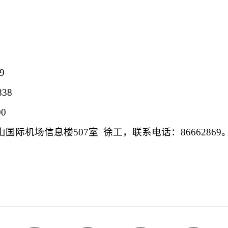
。
。
9
838
00
山国际机场信息楼
507
室
徐工，联系电话：
86662869