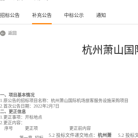
招标公告
补充公告
中标公示
通知
返回
杭州萧山国
一、项目基本情况
1.
原公告的招标项目名称：杭州萧山国际机场旅客服务设施采购项目
2.
首次公告日期：
2022年
2
月
7
日
二、更正信息
1.
更正事项：
开标地点
2.
更正内容：
序号
更正项
更正前内容
5.2 投标文件递交地点：
杭州萧
5.2 投
第
一
章
招标