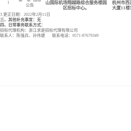
1
山国际机场翔越路综合服务楼园
杭州市西
公告
区招标中心
。
大厦11
3.
更正日期：
2022年
2
月
11
日
三、其他补充事宜：无
四、日常事务联系方式
：
招标代理机构：浙江求是招标代理有限公司
联系人：陈强兵、孙伟健
联系电话：0571-87679349