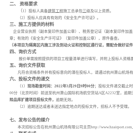
二、
资格要求
（
1）
投标人具备
建筑工程
施工总承包
三
级及以上资质。
（
2）
投标人应具有有效的《安全生产许可证》。
三
、
施工方
提供的材料
企业营业执照（副本复印件加盖公章）、税务登记证（副本复印件加盖
章；
有效的《安全生产许可证》
（复印件加盖公章）
，
原件备查
。
（本项目为隔离区内施工涉及到动火证和控制区通行证，需配合做好证件
四
、询价方式
报价单需按照提供的项目工程量清单进行填写，并附上投标人资格
五
、询价文件获取
凡符合资格条件并有投标意向的潜在投标人，请通过杭州萧山机场
六
、投标文件的递交
（
1）
现场勘查时间：
20
22
年
3
月
29日9
时
00
分
；
投标文件递交截止时
00
分（北京时间）前送至杭州萧山国际机场
航空货站
A区A2232室，
逾期
险品库扩建项目投标文件，
逾期无效。
（
2）
逾期送达或者未送达指定地点的投标文件，招标人不予受理。
七
、发布公告的媒介
本次招标公告在
杭州萧山机场有限公司主页
http://www.hzairport.com