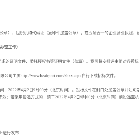
公章）、组织机构代码证（复印件加盖公章）；或五证合一的企业营业执照
；
办理工作）
要求的证明文件、委托授权书等证明文件（盖章）。我司将安排评审组对各投标
有限公司主页
http://www.hzairport.com/zbxx.aspx
自行下载招标文件
。
间：
20
22
年
4
月
2
日
9
时
00
分（北京时间）。投标文件在封口处加盖公章
并注明
无效；若采用投递方式的，请于
20
22
年
4
月
2
日
9
时
00
分（北京时间）前投递至杭
上进行发布