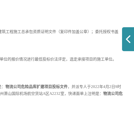
建筑工程施工总承包资质证明文件
（复印件加盖公章）
；
委托授权书盖
单位的报价情况进行最低投标价法评定，选定承接项目的施工单位。
是：
物流公司危险品库扩建项目投标文件
，并派专人于
20
22
年
4
月
2
日
9
时
州萧山国际机场航空货站
A区
A2232
室，
快递面单上注明是：
物流公司危