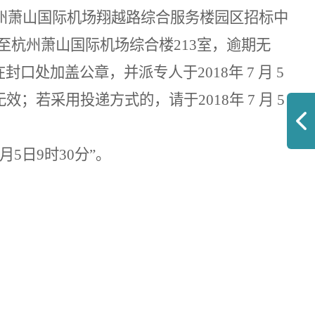
州萧山国际机场翔越路综合服务楼园区招标中
至杭州萧山国际机场综合楼
213
室，逾期无
在封口处加盖公章，并派专人于
2018
年
7
月
5
无效；若采用投递方式的，请于
2018
年
7
月
5
月
5
日
9
时
30
分”。