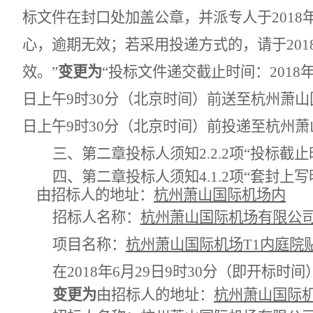
标文件在封口处加盖公章，并派专人于
2018
心，逾期无效；若采用投递方式的，请于
201
效。”
变更为
“投标文件递交截止时间：
2018
日上午
9
时
30
分（北京时间）前送至杭州萧山
日上午
9
时
30
分（北京时间）前投递至杭州萧
三、第二章投标人须知
2.2.2
项“投标截止
四、第二章投标人须知
4.1.2
项“套封上写
由招标人的地址：
杭州萧山国际机场内
招标人名称：
杭州萧山国际机场有限公
项目名称：
杭州萧山国际机场
T1
内庭院
在
2018
年
6
月
29
日
9
时
30
分（即开标时间
变更为
由招标人的地址：
杭州萧山国际