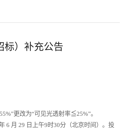
招标）补充公告
55%
”更改为“可见光透射率≦
25%
”。
年
6
月
29
日上午
9
时
30
分（北京时间）。投