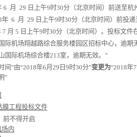
年
6
月
29
日上午
9
时
30
分（北京时间）前送至杭
8
年
6
月
29
日上午
9
时
30
分（北京时间）前投递
年
7
月
5
日上午
9
时
30
分（北京时间）。投标文件
国际机场翔越路综合服务楼园区招标中心，逾期
山国际机场综合楼
213
室，逾期无效。”
时间”由“
2018
年
6
月
29
日
9
时
30
分”
变更为
“
2018
年
7
明”
司
贴膜工程投标文件
）前不得开启
机场内