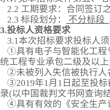
2.
2
工期
要求
：
合同
签订
2.3 标段划分：
不分标段
3.投标人资格要求
3.1
本次招标要求投标人须
①具有电子与智能化工程
统工程专业承包二级及以上
②
未
被列入失信被执行人
③
201
9
年
1月1日起至投
录
(以中国裁判文书网查询结
④具有有效的《安全生产