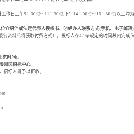
日
工作日上午
9：00时～11：30时,下午14：00时～16：30时(以
单位介绍信或法定代表人授权书、②经办人联系方式(手机、电子邮箱
报名资料后将获取付费方式）
。投标人在
4.1条规定的时间
段
内
完成
(北京时间)。
楼园区招标中心。
件，招标人将予以拒收。
com
om