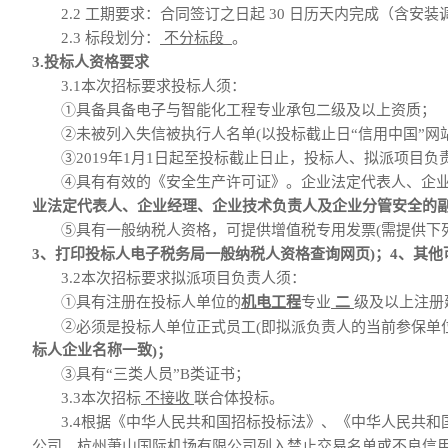
2.
2
工期
要求
：
合同
签订之日起
30
日历天内
完成
（含安装
2.3 标段划分：
不分标段
。
3.投标人资格要求
3.1
本次招标要求投标人须：
①
具备
具备电子与智能化工程专业承包二级及以上资质
；
②
未
被列入失信被执行人名单
(以
投标截止日
“信用中国”网
③
201
9
年
1月1日起至投标截止日止
，
投标人
、拟派项目负
④具有有效的《安全生产许可证》。企业法定代表人、企
业法定代表人、企业经理、企业技术负责人及企业分管安全的
⑤
具有一般纳税人资格，可提供增值税专用发票
(需提供下
3、打
印投标人电子税务局一般纳税人资格查询网页
)；
4、其他
3.
2
本次招标要求
拟派项目负责人
须
：
①
具有
注册在投标人单位的
机电
工程
专业
二
级及以上注册
②
必须是投标人单位正式员工
(
即拟派负责人的当前参保单
标人企业名称一致
)；
③
具有
“三类人员”B类证书；
3.
3
本次招标
不接收
联合体投标。
3.
4
根据《中华人民共和国招标投标法》、《中华人民共和
公司、
杭州萧山国际机场有限公司
列入禁止交易名单或不良信