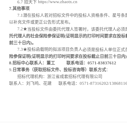
https://www.zhaotx.cn
6.
7
招天下
7.其他事项
7.1
潜在投标人若对招标文件中的投标人资格条件、星号条
以补充文件或更正公告形式发布。
7.2
★
当
投标文件
由
委托代理人
签署时，该委托代理人必须
托代理人的社会保险参保证明(证明显示的打印时间要求在投标
前
三十日
内
)。
7.3
★
投标函载明的拟派项目负责人
必须是投标人单位正式
险参保证明
(证明显示的打印时间要求在投标截止日前
三十日
内
8.
招标中心
联系人：
董工
联系电话：
0571
-
83837612
9.
日常事务
（获取招标文件、投标咨询
等
）
联系
方式
：
招标代理机构
：浙江省成套招标代理有限公司
联系人：
刘飞鸣
、
花建
联系电话：
0571-87316202/
1386811