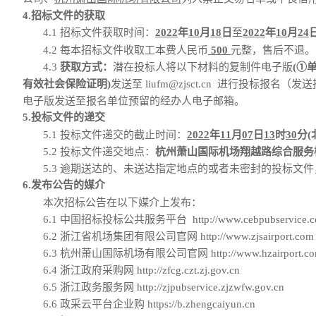
4.招标文件的获取
4.1 招标文件获取时间：
202
2
年
10
月
18
日
至
202
2
年
10
月
24
4.2 每本招标文件收取工本费人民币
500
元整，售后不退。
4.3
获取方式：
潜在投标人将以下材料的复制件电子版
(①
有效社会保险证明)
发送至
liufm@zjsct.cn
进行投标报名
（发送
电子版发送至报名单位预留的经办人电子邮箱
。
5.投标文件的递交
5.1 投标文件递交的截止时间：
202
2
年
11
月
07
日
13
时
30
分
5.2 投标文件递交地点：
杭州萧山国际机场翔越路综合服务
5.3 逾期送达的、未送达指定地点的或者未密封的投标文
6.发布公告的媒介
本次招标公告在以下媒介上发布：
6.1
中国招标投标公共服务平台
http://www.cebpubservice.
6.2
浙江省机场集团有限公司官网
http://www.zjsairport.com
6.3
杭州萧山国际机场有限公司官网
http://www.hzairport.c
6.4
浙江政府采购网
http://zfcg.czt.zj.gov.cn
6.5
浙江政务服务网
http://zjpubservice.zjzwfw.gov.cn
6.6
政采云平台企业购
https://b.zhengcaiyun.cn