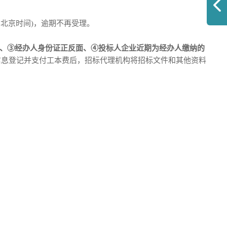
上均为北京时间)，逾期不再受理。
)、③经办人身份证正反面、④投标人企业近期为经办人缴纳的
信息登记并支付工本费
后，招标代理机构
将招标文件和其他资料