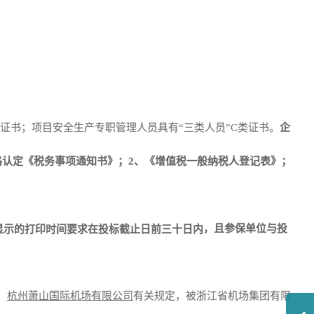
类证书；项目安全生产专职管理人员具有“三类人员”C类证书。
企
格认定《税务事项通知书》；2、《增值税一般纳税人登记表》；
，且参保单位与投
显示的打印时间要求在投标截止日前
三十日内
、
杭州萧山国际机场有限公司
有关规定，被浙江省机场集团有限