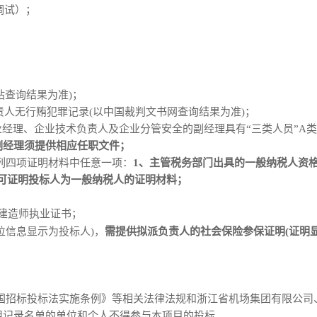
调试）；
站查询结果为准)
；
责人无
行贿犯罪
记录
(以中国裁判文书网查询结果为准)
；
业经理、企业技术负责人及企业分管安
全的副经理具有
“三类人员”A
副经理须提供相应任职文件；
列
四
项证明材料中任意一项：
1、主管税务部门出具的一般纳税人资
可证明投标人为
一般纳税人
的证明材料
；
建造师执业证书
；
位信息显示为投标人
)，
需提供拟派负责人的社会保险参保证明
(证明
国招标投标法实施条例》等相关法律法规和浙江省机场集团有限公司
用记录名单的单位和个人不得参与本项目的投标。