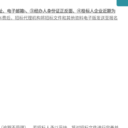
址、电子邮箱)、③经办人身份证正反面、④投标人企业近期为
工本费后，招标代理机构将招标文件和其他资料电子版发送至报名
出（逾期不受理），若招标人予以采纳，将对招标文件进行完善并