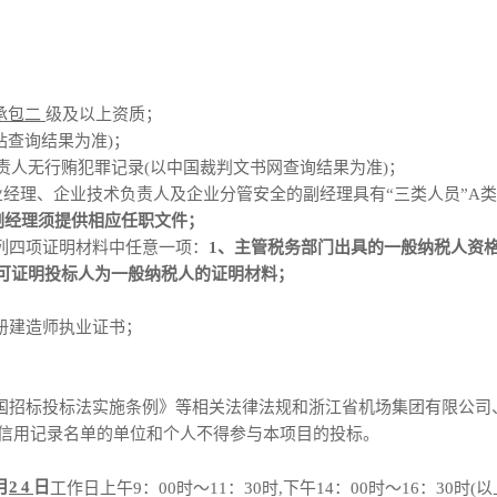
承包二
级及以上资质；
站查询结果为准)
；
责人无
行贿犯罪
记录
(以中国裁判文书网查询结果为准)
；
经理、企业技术负责人及企业分管安全的副经理具有“三类人员”A类
副经理须提供相应任职文件；
列四项证明材料中任意一项：
1、主管税务部门出具的一般纳税人资
他可证明投标人为一般纳税人的证明材料；
册建造师执业证书
；
国招标投标法实施条例》等相关法律法规和浙江省机场集团有限公司
信用记录名单的单位和个人不得参与本项目的投标。
月
24
日
工作日上午
9：00时～11：30时,下午14：00时～16：30