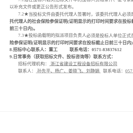
以补充文件或更正公告形式发布。
7.2
★
当
投标文件
由
委托代理人
签署时，该委托代理人必须
托代理人的社会保险参保证明(证明显示的打印时间要求在投标
前三十日内)。
7.3
★
投标函载明的拟派项目负责人
必须是投标人单位正式
险参保证明(证明显示的打印时间要求在投标截止日前三十日内
8.
招标中心
联系人：董工
联系电话：
0571-83837612
9.
日常事务（获取招标文件、投标咨询等）
联系
方式：
招标代理机构
：
浙江省建设工程设备招标有限公司
联系人：
孙先平、杨广、姜晓飞、刘静娟
联系电话：
057