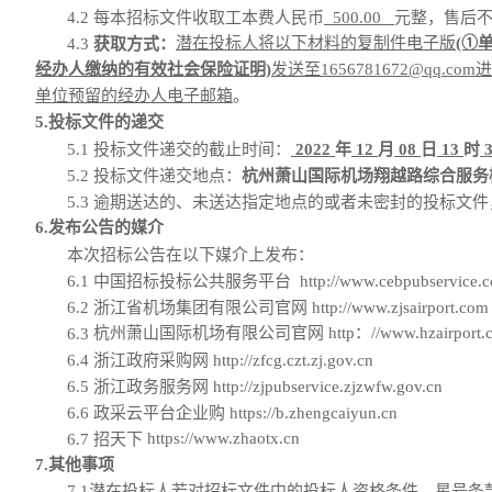
4.2 每本招标文件收取工本费人民币
500.00
元整，售后
潜在投标人将以下材料的复制件电子版
(①
4.3
获取方式：
经办人缴纳的有效社会保险证明)
发送至
1656781672@qq.com
进
单位预留的经办人电子邮箱
。
5.投标文件的递交
5.1 投标文件递交的截止时间：
2022
年
12
月
08
日
13
时
5.2 投标文件递交地点：
杭州萧山国际机场翔越路综合服务
5.3 逾期送达的、未送达指定地点的或者未密封的投标文
6.发布公告的媒介
本次招标公告在以下媒介上发布：
6.1
中国招标投标公共服务平台
http://www.cebpubservice.
6.2
浙江省机场集团有限公司官网
http://www.zjsairport.com
杭州萧山国际机场有限公司官网
http：//www.hzairport.
6.3
6.4
浙江政府采购网
http://zfcg.czt.zj.gov.cn
6.5
浙江政务服务网
http://zjpubservice.zjzwfw.gov.cn
6.6
政采云平台企业购
https://b.zhengcaiyun.cn
https://www.zhaotx.cn
6.
7
招天下
7.其他事项
7.1潜在投标人若对招标文件中的投标人资格条件、星号