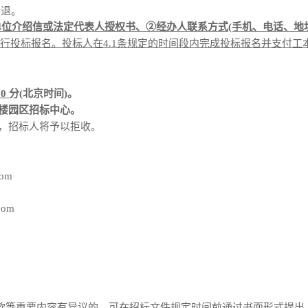
不退。
单位介绍信或法定代表人授权书、②经办人联系方式(手机、电话、地
行投标报名。投标人在
4.1条规定的时间段内完成投标报名并支付
30
分
(北京时间)。
楼园区招标中心。
件，招标人将予以拒收。
com
com
条款等重要内容有异议的，可在招标文件规定时间前通过书面形式提