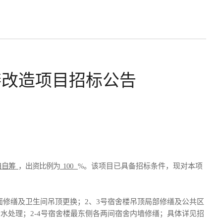
缮改造项目招标公告
自自筹
，出资比例为
100
%
。该项目已具备招标条
件，现对本项
面修缮及卫生间吊顶更换；2、3号宿舍楼吊顶局部修缮及公共区
水处理；2-4号宿舍楼最东侧各两间宿舍内墙修缮；具体详见招