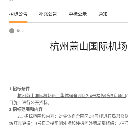
招标公告
补充公告
中标公示
通知
返回
杭州萧山国际机场
1.招标条件
杭州萧山国际机场员工集体宿舍园区
2-4号楼修缮改造项目
目
施工
进行公开招标。
2.招标
范围和内容
2.1 招标范围
和内容
：
对集体宿舍园区
2-4号楼进行局部
域灯具更换；4号宿舍楼东侧外墙和楼梯间外墙局部修缮；3号宿