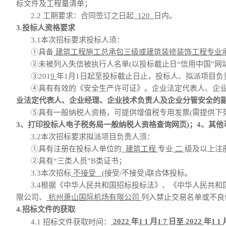
标文件及工程量清单；
2.2
工期要求
：
合同签订之日起
120
日内
。
3.投标人资格要求
3.1
本次招标要求投标人须：
①
具备
建筑工程施工总承包三级或建筑装修装饰工程专业
②
未
被列入失信被执行人名单
(以
投标截止日
“信用中国”网
③
201
9
年
1月1日起至投标截止日止
，
投标人
、拟派项目负
④具有有效的《安全生产许可证》。企业法定代表人、企业
业法定代表人、企业经理、企业技术负责人及企业分管安全的
⑤具有一般纳税人资格，可提供增值税专用发票(需提供下
3、打印投标人电子税务局一般纳税人资格查询网页)；4、其
3.
2
本次招标要求
拟派项目负责人
须
：
①
具有
注册在投标人单位的
建筑工程
专业
二
级及以上注
②
具有
“三类人员”B类证书；
3.
3
本次招标
不接受
(接受/不接受)
联合体投标。
3.
4
根据《中华人民共和国招标投标法》、《中华人民共和
限公司、
杭州萧山国际机场有限公司
列入禁止交易名单或不良
4.招标文件的获取
2022
年
11
月
17
日
2022
年
11
4.1 招标文件获取时间：
至