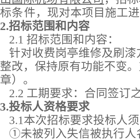
标条
件，现对本项目
施工
进
2.招标范围
和内容
2.1 招标范围和内容：
针对收费岗亭维修及刷漆
整改，保持原有功能不变。
章）。
2.
2
工期
要求
：
合同
签订
3.投标人资格要求
3.1
本次招标要求投标人须
①
未
被列入失信被执行人