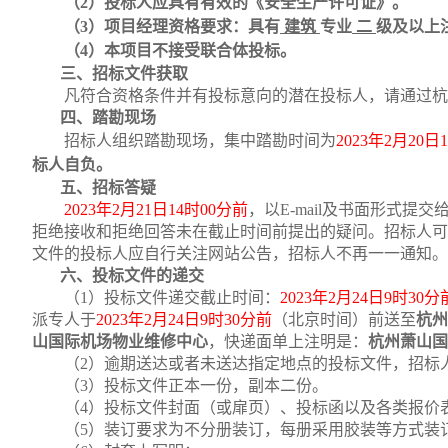
（
2）
投标人应具有有效的《安全生产许可证》。
（
3）项目经理资格要求：具有
建筑
专业
二
级及以上
（
4）本项目不接受联合体投标。
三、
招标文件获取
凡符合资格条件并有投标意向的潜在投标人，请通过杭
四、
踏勘现场
招标人组织踏勘现场，集中踏勘时间为
2023
年
2
月
20
日
1
标人自负。
五、
招标答疑
2023
年
2
月
21
日
14
时
00
分前
，以
E-mail及书面形式提
拒绝接收和拒绝回答未在截止时间前提出的疑问。招标人可
文件的投标人应自行关注网站公告，招标人不再一一通知。
六、
投标文件的递交
（
1）投标文件递交截止时间：
2023
年
2
月
24
日
9
时
30
分
派专人于
2023
年
2
月
24
日
9
时
30
分前
（北京时间）前送至
杭州
山国际机场物业维修中心
，快递面单上注明是：
杭州萧山国
（
2）
逾期送达或者未送达指定地点的投标文件，招标
（
3）投标文件正本一份，副本二份。
（
4）投标文件封面（或扉页）、投标函以及各类报价
（
5）装订要求为不分册装订，每册采用胶装等方式装