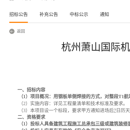
招标公告
补充公告
中标公示
通知
返回
杭州萧山国际机
一、
招标内容
（1）
项目概况：用钢板单侧焊接的方式
，
对整段
T1
（2）
实施内容：详见工程量清单和技术标准及要求。
（3）
本项目设一个标段，要求甲方通知进场后
7
日历天
二、
资格要求
（
1）投标人具备
建筑工程施工总承包三级
或
建筑装修