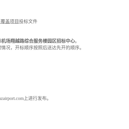
板覆盖项目
投标文件
际机场翔越路综合服务楼园区招标中心
。
封情况，开标顺序按照后送达先开的顺序。
w.hzairport.com上进行发布。