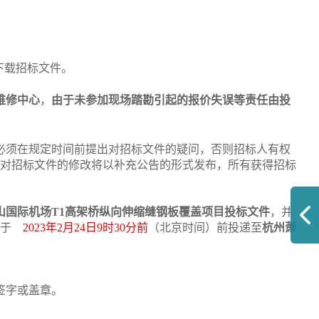
下载招标文件
。
维修中心
，
由于未参加现场踏勘引起的报价失误等责任由投
必须在规定时间前提出对招标文件的疑问，否则招标人有权
对招标文件的修改将以补充公告的形式发布，所有获得招标
山国际机场
T1高架桥纵向伸缩缝钢板覆盖项目
投
标文件
，并
于
2023
年
2
月
24
日
9
时
30
分前
（北京时间）前投递至
杭州萧
签字或盖章。