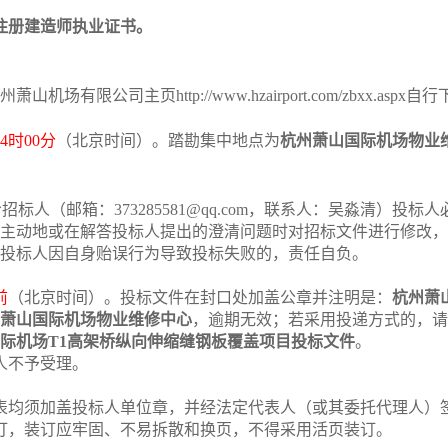
注册建造师执业证书。
州萧山机场有限公司主页
http://www.hzairport.com/zbxx.aspx
自行
4
时
00
分
（北京时间）。踏勘集中地点为
杭州萧山国际机场物业
交给招标人（邮箱：
373285581@qq.com
，联系人：
吴淼清
）投标人
主动地或在解答投标人提出的澄清问题时对招标文件进行修改，
投标人因自身贻误行为导致投标失败的，责任自负。
前
（北京时间）。投标文件在封口处加盖公章并注明是：
杭州萧
萧山国际机场物业维修中心
，逾期无效；若采用投递方式的，请
际机场
T1高架桥纵向伸缩缝钢板覆盖项目
投
标文件
。
人不予受理。
表均须加盖投标人单位章，并经法定代表人（或其委托代理人）
订，装订应牢固、不易拆散和换页，不得采用活页装订。