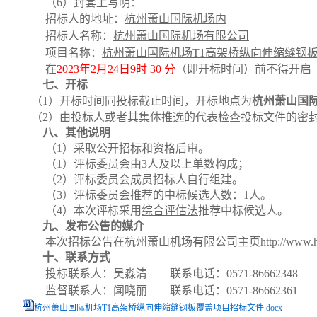
（
6）封套上写明：
招标人的地址：
杭州萧山国际机场内
招标人名称：
杭州萧山国际机场有限公司
项目名称：
杭州萧山国际机场
T1高架桥纵向伸缩缝钢
在
2023
年
2
月
24
日
9
时
30
分
（即开标时间）前不得开启
七、
开标
（
1）开标时间同投标截止时间，开标地点为
杭州萧山国
（
2）由投标人或者其集体推选的代表检查投标文件的密
八、
其他说明
（
1）采取公开招标和资格后审。
（
1）评标委员会由3人及以上单数构成；
（
2）评标委员会成员招标人自行组建。
（
3）评标委员会推荐的中标候选人数：1人。
（
4）
本次评标采用
综合评估法
推荐中标候选人。
九、
发布公告的媒介
本次招标公告在杭州萧山机场有限公司主页
http://ww
十、
联系方式
投标联系人：吴淼清
联系电话：
0571-86662348
监督联系人：闻晓丽
联系电话：
0571-86662361
杭州萧山国际机场T1高架桥纵向伸缩缝钢板覆盖项目招标文件.docx