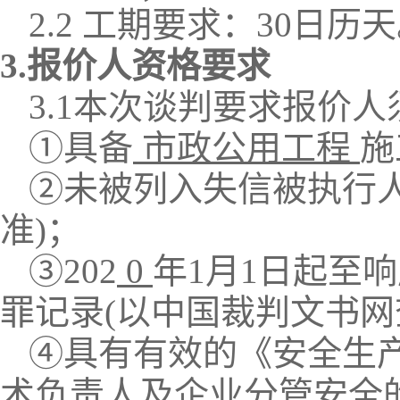
2.2 工期要求：30日历
3.报价人资格要求
3.1
本次谈判要求报价人
①
具备
市政公用工程
施
②
未被列入失信被执行
准)
；
③
202
0
年
1月1日起至
响
罪记录
(以中国裁判文书网
④具有有效的《安全生
术负责人及企业分管安全