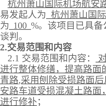
杭州萧山国际机场航安
易发起人
为
杭州萧山国
为
100
%
。该项目已具备
谈判
。
2.
交易
范围和内容
2.1
交易
范围和内容：
进行整体修缮，提高路面
青路
,采用刨除受损路面
安路车道受损混凝土路面
进行修补
；