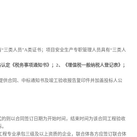
“三类人员”A类证书；项目安全生产专职管理人员具有“三类人
格认定《税务事项通知书》；2、《增值税一般纳税人登记表》；
提供合同
、
中标通知书及竣工验收报告
复印件并加盖投标人公
式的则以合同签订日期为开始时间，结束时间为该合同工程验收
标
。
工程专业承包三级及以上资质的企业，联合体各方应签订联合体