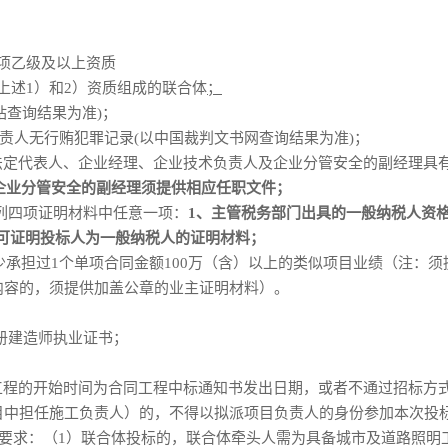
项乙级及以上资质
上述
1）和2）资质组成的联合体
；
站查询结果为准)
；
责人无
行贿犯罪
记录
(以中国裁判文书网查询结果为准)
；
定代表人、企业经理、企业技术负责人及企业分管安全的副经理具有
企业分管安全的副经理须提供相应任职文件；
列四项证明材料中任意一项：
1、主管税务部门出具的一般纳税人资
他可证明投标人为一般纳税人的证明材料
；
少承担过1个单项合同金额
100
万（含）以上的类似项目业绩（注：须
内容的，须提供加盖公章的业主证明材料）。
册建造师执业证书
；
工程的开始时间为合同工程中标通知书发出日期，或者不通过招标方
目中担任施工负责人）的，不得以拟派项目负责人的身份参加本次投
要求：（
1）联合体投标的，联合体牵头人需为具备城市及道路照明