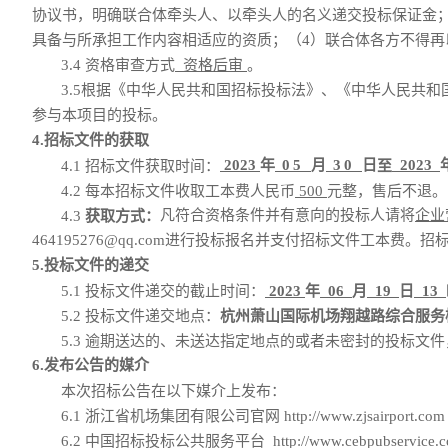
协议书，明确联合体牵头人、以牵头人的名义递交投标保证金；
具备与所承担工作内容相适应的资质；（4）联合体各方不得
3.4 资格审查方式
资格后审
。
3.
5
根据《中华人民共和国招标投标法》、《中华人民共和
参与本项目的投标。
4.招标文件的获取
2023
年
05
月
30
日
2023
4.1 招标文件获取时间：
至
4.2 每本招标文件收取工本费人民币
500
元整，售后不退。
凡符合资格条件并有意向的投标人请将
企业
4.3
获取方式：
464195276
@qq.com进行投标报名并支付招标文件工本费
5.投标文件的递交
5.1 投标文件递交的截止时间：
2023
年
06
月
19
日
13
5.2 投标文件递交地点：
杭州萧山国际机场翔越路综合服务
5.3 逾期送达的、未送达指定地点的或者未密封的投标文
6.发布公告的媒介
本次招标公告在以下媒介上发布：
6.1
浙江省机场集团有限公司官网
http://www.zjsairport.com
6.2
中国招标投标公共服务平台
http://www.cebpubservice.