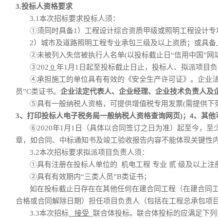
3.投标人资格要求
3.1
本次招标要求投标人须：
①
须同时具备
1）工程设计综合资质甲级或
照明工程设计专
2）
城市及道路照明工程专业承包三级及以上资质
；或具备
②
未
被列入失信被执行人名单
(以
投标截止日
“信用中国”网
③
20
2
0
年
1月1日起至投标截止日止
，
投标人
、拟派项目负
④承担施工的单位具有有效的《安全生产许可证》。企业法
员”C类证书。
企业法定代表人、企业经理、企业技术负责人及
⑤具有一般纳税人资格，可提供增值税专用发票(需提供下
3、打印投标人电子税务局一般纳税人资格查询网页)；
4、其
⑥2020年1月1日（具体以合同签订之日为准）起至今，至
章，如
合同、中标通知书及竣工验收报告
内容不能体现关键性
3.2
本次招标要求拟派项目负责人须：
①
具有注册在投标人单位的
机电工程
专业
贰
级及以上注
②
具有
有效期内
“三类人员”B类证书；
如在投标截止日存在在其他任何在建合同工程（在建合同
合格或合同解除日期）担任项目负责人（包括在工程总承包项
3.
3
本次招标
接受
联合体投标。
联合体投标的应满足下列