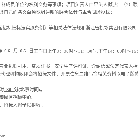
各成员单位的权利义务等事项；项目负责人由牵头人拟派；（2）联合
再以自己的名义单独或组建新的联合体参与本合同段投标；
国招标投标法实施条例》等相关法律法规和浙江省机场集团有限公司
年
06
月
05
日
工作日上午
9：00时～11：30时,下午14：00时
营业执照副本
、资质证书、安全生产许可证、
介绍信或法定代表人授
。招标代理机构随即会将招标文件、开票信息二维码等相关资料以电子版
时
30
分
(北京时间)。
楼园区招标中心。
件，招标人将予以拒收。
com