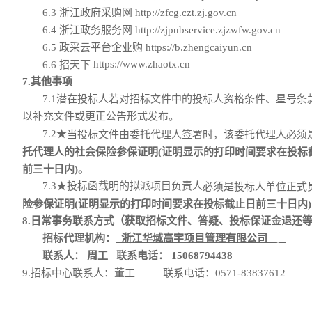
6.
3
浙江政府采购网
http://zfcg.czt.zj.gov.cn
6.
4
浙江政务服务网
http://zjpubservice.zjzwfw.gov.cn
6.
5
政采云平台企业购
https://b.zhengcaiyun.cn
https://www.zhaotx.cn
6.
6
招天下
7.其他事项
7.1潜在投标人若对招标文件中的投标人资格条件、星号
以补充文件或更正公告形式发布。
7.2
★
当
投标文件
由
委托代理人
签署时，该委托代理人必须
托代理人的社会保险参保证明(证明显示的打印时间要求在投标
前三十日内)。
7.3
★
投标函载明的拟派项目负责人
必须是投标人单位正式
险参保证明(证明显示的打印时间要求在投标截止日前三十日内
8
.
日常事务
联系
方式（获取招标文件、答疑、投标保证金退还
招标代理机构
：
浙江华域高宇项目管理有限公司
。
联系人：
周工
联系电话：
15068794438
。
9
.
招标中心
联系人：董工
联系电话：
0571-83837612