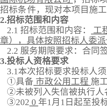
招标条
件，现对本项目
施工
2.招标
范围和内容
2.1 招标范围
和内容
：
工
章），具体按照招标人委派
2.2
服务期限
要求
：
合同
3.投标人资格要求
3.1
本次招标要求投标人须
①
具备
市政公用工程
施
②
未
被列入失信被执行人
③
20
2
0
年
1月1日起至投