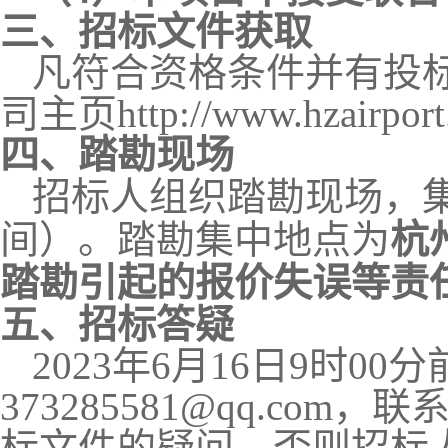
三、招标文件获取
凡符合资格条件并有投
司主页
http://www.hzairpor
四、踏勘现场
招标人组织踏勘现场，
间）。踏勘集中地点为
杭
踏勘引起的报价失误等责
五、
招标答疑
2023
年
6
月
16
日
9
时
00
分
373285581@qq.com
，联
标文件的疑问，否则招标