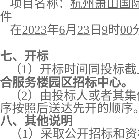
项目名称：
杭州萧山国
件
在
2023
年
6
月
23
日
9
时
00
七、开标
（
1）开标时间同投标
合服务楼园区招标中心。
（
2）由投标人或者其
序按照后送达先开的顺序
八、
其他说明
（
1）采取公开招标和资