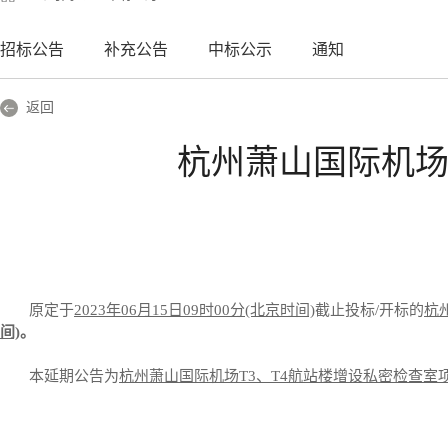
招标公告
补充公告
中标公示
通知
返回
杭州萧山国际机场
原定于
202
3
年
0
6
月
15
日
09
时
00分(北京时间)
截止投标
/开标
的
杭
间)
。
本延期公告为
杭州萧山国际机场
T3、T4航站楼增设私密检查室