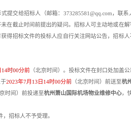
书面形式提交给招标人（邮箱：373285581@qq.c
答未在截止时间前提出的疑问。招标人可主动地或在解
有获得招标文件的投标人应自行关注网站公告，招标人
日
14
时
00
分前
（北京时间）。投标文件在封口处加盖公
人于
2023
年
7
月
13
日
14
时
00
分前
（北京时间）前送至
杭
京时间）前投递至
杭州萧山国际机场物业维修中心
，
件，招标人不予受理。