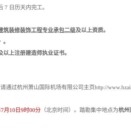
后
7 日历天内完工。
建筑装修装饰工程专业承包二级
及以上资质。
》。
及以上注册建造师执业证书。
，请通过杭州萧山国际机场有限公司主页
http://www.hzai
年
7
月
10
日
9
时
00
分
（北京时间）。踏勘集中地点为
杭州