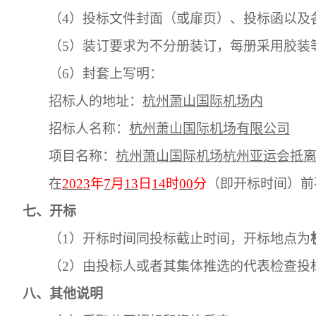
（4）
投标文件封面（或扉页）、投标函以及
（5）
装订要求为不分册装订，每册采用胶装
（6）
封套上写明：
招标人的地址：
杭州萧山国际机场内
招标人名称：
杭州萧山国际机场有限公司
项目名称：
杭州萧山国际机场杭州亚运会抵
在
2023
年
7
月
13
日
14
时
00
分
（即开标时间）前
七、开标
（
1）开标时间同投标截止时间，开标地点为
（
2）由投标人或者其集体推选的代表检查投
八、
其他说明