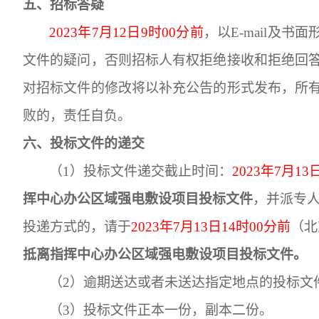
五、
招标答疑
2023
年
7
月
12
日
9
时
00
分前
，以
E-mail及
文件的疑问，否则招标人有权拒绝接收和拒绝回
对招标文件的修改将以补充公告的形式发布，所
败的，责任自负。
六、投标文件的递交
（1）
投标文件递交截止时间：
2023
年
7
月
13
挥中心办公区域强电敷设项目投标文件
，并派专
投递方式的，请于
2023
年
7
月
13
日
14
时
00
分前
（北
抵离指挥中心办公区域强电敷设项目投标文件
。
（2）
逾期送达或者未送达指定地点的投标文
（3）
投标文件正本一份，副本二份。