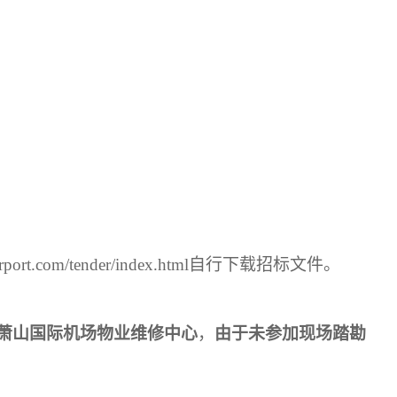
rport.com/tender/index.html
自行下载招标文件
。
萧山国际机场物业维修中心
，
由于未参加现场踏勘