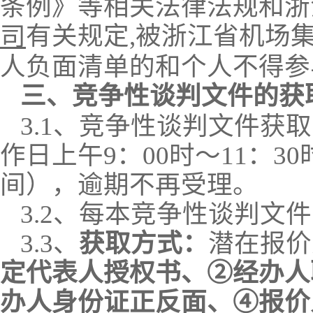
条例》等相关法律法规和浙
有关规定
,被浙江省机场
司
人负面清单的和个人不得参
三、
竞争性谈判
文件的获
3.1
、
竞争性谈判文件获取
作日上午
9：00时～11：3
间），逾期不再受理。
3.2
、
每本竞争性谈判文件
3.3
、
获取方式：
潜在
报价
定代表人授权书、②经办人
办人身份证正反面、④
报价