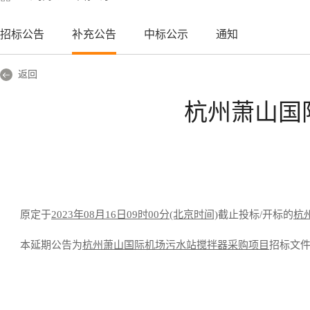
招标公告
补充公告
中标公示
通知
返回
杭州萧山国
原定于
202
3
年
0
8
月
16
日
09
时
00分(北京时间)
截止投标
/开标
的
杭
本延期公告为
杭州萧山国际机场污水站搅拌器采购项目
招标文