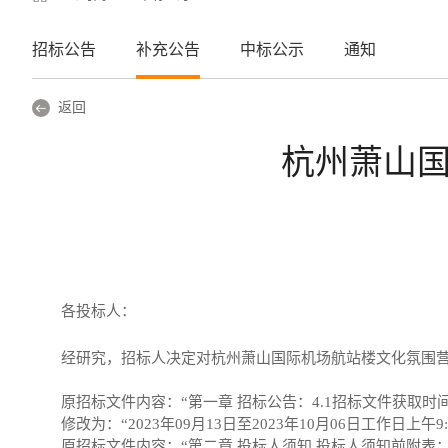
招标公告
补充公告
中标公示
通知
返回
杭州萧山
各投标人：
经研究，招标人决定对
杭州萧山国际机场航站楼文化氛围
原招标文件内容：
“
第一章
招标公告：
4.1招标文件获取时间：
修改为：
“2023年09月13日至2023年
10
月
06
日工作日上午
9
原招标文件内容：
“
第二章
投标人须知
投标人须知前附表