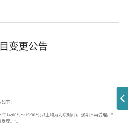
目变更公告
体如下：
时,下午14:00时～16:30时(以上均为北京时间)，逾期不再受理。”
不再受理。”。