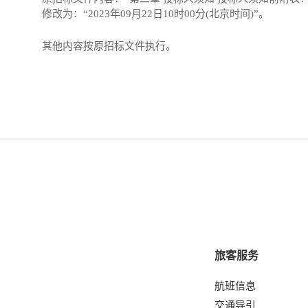
修改为：
“2023年09月
22
日
10时00分(北京时间)”。
其他内容按原
招标
文件执行。
旅客服务
航班信息
交通导引