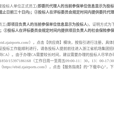
是投标人单位正式员工
(
即委托代理人的当前参保单位信息显示为投标
截止日前
三十日
内
)；②投标人在评标委员会规定时间内提供委托代
员工
(
即
项目
负责人的当前参保单位信息显示为投标人
)，
证明方式为
)；②投标人在评标委员会规定时间内提供
项目负责
人的社会保险参
ebid.zjairports.com/
），点击【供应商】模块，按指引进行注册，具体
证
投标
工作能顺利进行，请各
投标人
提前前往
进入浙江省机场集团招
到
CA）
。由于办理
CA需要较长时间，建议需要办理的
投标人
尽早办
1850/15397186168
（工作日周一至周五
09:00-11：30，13：00-17:
（
https://ebid.zjairports.com/
），点击【服务指南】的
“下载中心”，