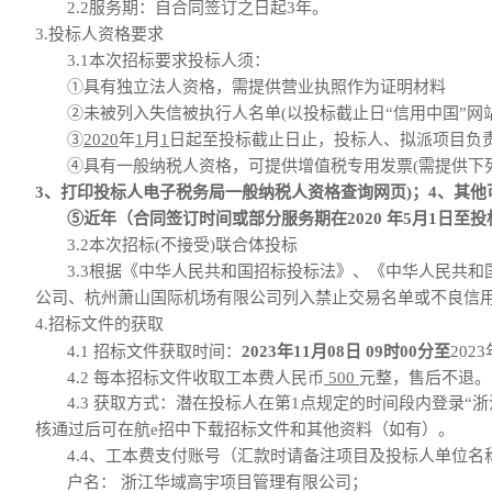
2.2服务期：自合同签订之日起3年。
3.投标人资格要求
3.1
本次招标要求投标人须：
①具有独立法人资格
，需提供营业执照作为证明材料
②
未被列入失信被执行人名单
(以投标截止日“信用中国”网
③
20
20
年
1
月
1
日起至投标截止日止，投标人、拟派项目负
④具有一般纳税人资格，可提供增值税专用发票(需提供下
3、打印投标人电子税务局一般纳税人资格查询网页)；
4、其他
⑤
近年（合同签订时间或部分服务期在
20
20
年
5
月
1日至
3.
2
本次招标
(不接受)
联合体投标
3.
3
根据《中华人民共和国招标投标法》、《中华人民共和
公司、杭州萧山国际机场有限公司列入禁止交易名单或不良信
4.招标文件的获取
4.1 招标文件获取时间：
2023年11月08日 09时00分
至
202
4.2 每本招标文件收取工本费人民币
500
元整，售后不退。
4.3 获取方式：潜在投标人在
第
1点
规定的时间段内
登录
“
核通过后可
在航
e招中
下载招标文件和其他资料（如有）。
4.4、
工本费支付账号（汇款时请备注项目及投标人单位名
户名：
浙江华域高宇项目管理有限公司；