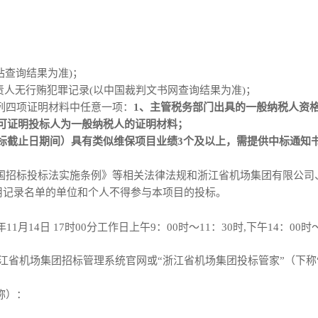
站查询结果为准)
；
责人无行贿犯罪记录
(以中国裁判文书网查询结果为准)
；
列
四
项证明材料中任意一项：
1、主管税务部门出具的一般纳税人资
可证明投标人为
一般纳税人
的证明材料；
投标截止日期间）具有类似
维保
项目业绩
3
个及以上
，
需提供中标通知
国招标投标法实施条例》等相关法律法规和浙江省机场集团有限公司
用记录名单的单位和个人不得参与本项目的投标。
3年11月14日 17时00分
工作日上午
9：00时～11：30时,下午14：0
浙江省机场集团招标管理系统官网
或
“浙江省机场集团投标管家”
（
下称
称）：