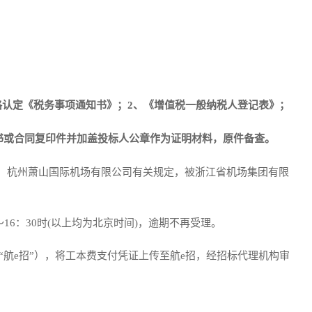
格认定《税务事项通知书》；2、《增值税一般纳税人登记表》；
书或合同复印件并加盖投标人公章作为证明材料，原件备查
。
、杭州萧山国际机场有限公司有关规定，被浙江省机场集团有限
0时～16：30时(以上均为北京时间)，逾期不再受理。
“航e招
”
），
将
工本费支付凭证
上传至航
e招
，
经招标代理机构
审