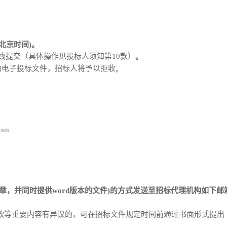
分(北京时间)。
线提交（具体
操作见投标人须知第
10款
）
。
的
电子
投标文件，招标人将予以拒收
。
com
章
，
并同时提供
word
版本的文件
)
的方式发送至招标代理机构如下邮
款等重要内容有异议的，可在招标文件规定时间前通过书面形式提出