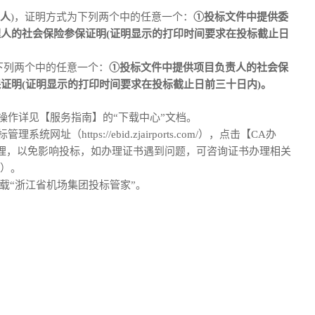
人
)，证明方式为下列
两
个中的任意一个：
①投标文件中提供委
理人的社会保险参保证明(证明显示的打印时间要求在投标截止日
下列
两
个中的任意一个：
①投标文件中提供
项目负责
人的社会保
保证明
(证明显示的打印时间要求在投标截止日前
三十日
内
)。
操作详见【服务指南】的
“下载中心”文档。
标管理系统网址（
https://ebid.zjairports.com/
），点击【
CA办
理，以免影响
投标
，如办理证书遇到问题，可咨询证书办理相关
30）。
下载“浙江省机场集团投标管家”。