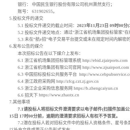
银行：
中国民生银行股份有限公司杭州萧然支行；
账号：
631902655
。
5.投标文件的递交
5.1 投标文件递交的截止时间：
2023年11月23日 09时00
通过
“
浙江省机场集团投标管家
”
在
5.2 投标文件递交地点：
未在
“航e招
”
电子交易平台提交或
未在规定时间内
解密
5.3
6.发布公告的媒介
本次招标公告在以下媒介上发布：
6.1
浙江省机场集团招标管理系统
http://
ebid
.zjairports.com
6.
2
浙江省机场集团有限公司官网
http://www.zjsairport.com
6.
3
中国招标投标公共服务平台
http://www.cebpubservice.
6.
4
浙江政府采购网
http://zfcg.czt.zj.gov.cn
6.
5
浙江企业采购信息服务网
https://b.zhengcaiyun.cn
https://www.zhaotx.cn
6.
6
招天下
7.其他事项
7.1
请投标人将招标文件澄清要求以电子邮件
(
扫描件加盖公
15日 17时00分
前，逾期的澄清要求招标人有权不予答复。
7.
2
潜在投标人若对招标文件中的投标人资格条件、星号条
以补充文件或更正公告形式发布。