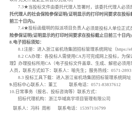
7.
3
★
当投标文件由委托代理人签署时，该委托代理人必须
托代理人的社会保险参保证明(证明显示的打印时间要求在投标
前
三十日
内
)。
7.
4
★
投标函载明的拟派项目负责人
必须是投标人单位正式
险参保证明
(证明显示的打印时间要求在投标截止日前
三十日
内
8.
电子
招标
须知：
8.1注册：进入浙江省机场集团招标管理系统网址（
https://
8.2 CA办理：
各
投标人
需使用
CA方可完成网上
投标
，为保
理】
办理投标所用
CA
（
电子投标文件
盖章、
生成
、
解密必须用
人员，联系方式如下：联系人：喻先生；
服务热线：
0571-2893
8.3 投标工具下载：进入浙江省机场集团招标管理系统网址
9
.
招标中心
联系人：
董工
联系电话：
0571
-
83837612
10
.日常事务
（报名、投标咨询
等
）
联系方式：
招标代理机构：
浙江华域高宇项目管理有限公司
联系人：
冯科
周彬
联系电话：
15397116799