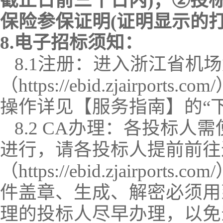
截止日前
三十日
内
)；②投
保险参保证明
(证明显示的
8.
电子
招标
须知：
8.1注册：进入浙江省机
（
https://ebid.zjairports.com/
操作详见【服务指南】的
“
8.2 CA办理：
各
投标人
需
进行，请各
投标人
提前前往
（
https://ebid.zjairports.com/
件
盖章、
生成
、
解密必须用
理的
投标人
尽早办理，以免