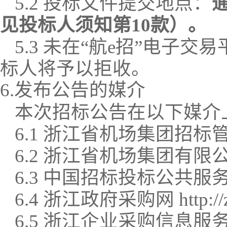
5.2 投标文件
提交
地点：
见投标人须知第
10款
）
。
5.3
未在
“
航
e招
”
电子交易
标人将予以拒收。
6.发布公告的媒介
本次招标公告在以下媒介
6.1
浙江省机场集团招标
6.
2
浙江省机场集团有限
6.
3
中国招标投标公共服
6.
4
浙江政府采购网
http://
6.
5
浙江企业采购信息服