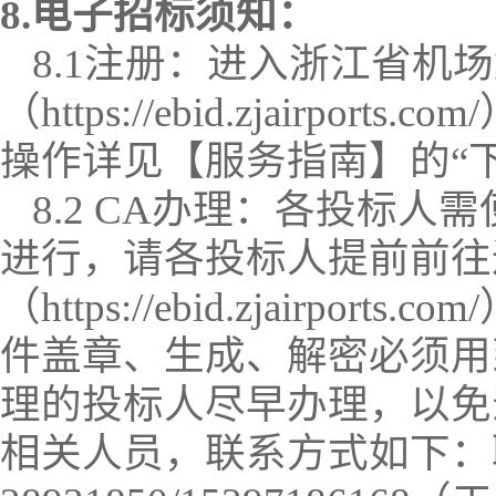
8.
电子
招标
须知：
8.1注册：进入浙江省机
（
https://ebid.zjairports.com/
操作详见【服务指南】的
“
8.2 CA办理：
各
投标人
需
进行，请各
投标人
提前前往
（
https://ebid.zjairports.com/
件
盖章、
生成
、
解密必须用
理的
投标人
尽早办理，以免
相关人员，联系方式如下：