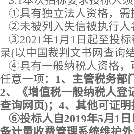
3.1
本次招标要求投标人须
①具有独立法人资格
，需
②
未被列入失信被执行人
③
20
2
1
年
1月1日起至投
录(以中国裁判文书网查询结
④具有一般纳税人资格，
任意一项：
1、主管税务部
2、《增值税一般纳税人登
查询网页)；4、其他可证
⑥
投标人自
2019年5月
备计量收费管理系统维护外