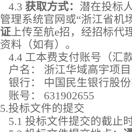
4.3
获取方式
：
潜在投标
管理系统官网
或
“浙江省机
证
上传至
航
e招
，
经招标代
资料（如有）
。
4.4
工本费支付账号（
汇
户名：
浙江华域高宇项目
银行：
中国民生银行股份
账号：
631902655
5.投标文件的
提交
5.1 投标文件
提交
的截止