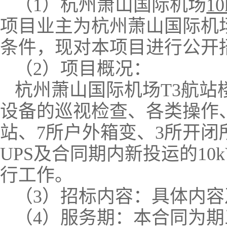
（
1
）杭州萧山国际机场
10
项目业主为杭州萧山国际机
条件，现对本项目进行公开
（
2
）项目概况：
杭州萧山国际机场
T3
航站
设备的巡视检查、各类操作
站、
7
所户外箱变、
3
所开闭
UPS
及合同期内新投运的
10
行工作。
（
3
）招标内容：具体内容
（
4
）服务期：本合同为期