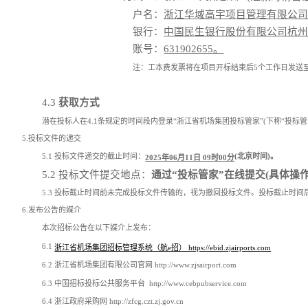
户名：
浙江华域高宇项目管理有限公
银行：
中国民生银行股份有限公司杭
账号：
631902655。
注：工本费发票将在项目开标结束后5个工作日发送
4.3
获取方式
潜在投标人在4.1条规定的时间段内登录“浙江省机场集团投标管家”(下称“投标
5.投标文件的递交
5.1 投标文件递交的截止时间：
(北京时间)。
2025年06月11日 09时00分
5.2 投标文件提交地点：
通过“投标管家”在线提交(具体操作
5.3 投标截止时间前未完成投标文件传输的，视为撤回投标文件。投标截止时
6.发布公告的媒介
本次招标公告在以下媒介上发布：
6.1
浙江省机场集团招标管理系统（航e招） https://ebid.zjairports.com
6.2 浙江省机场集团有限公司官网 http://www.zjsairport.com
6.3 中国招标投标公共服务平台 http://www.cebpubservice.com
6.4 浙江政府采购网 http://zfcg.czt.zj.gov.cn