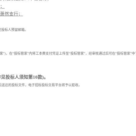
司；
州萧然支行；
至投标人预留邮箱。
管家”)，在“投标管家”内将工本费支付凭证上传至“投标管家”，经审核通过后可在“投标管家”
见投标人须知第10款)。
间后送达的投标文件，电子招标投标交易平台将予以拒收。