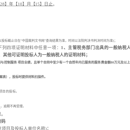
028】年【10】月【15】日止
。
(以投标截止日在“中国裁判文书网”查询结果为准，时间以法院判决书判决时间为准)；
下列四项证明材料中任意一项：
1、主管税务部门出具的一般纳税
4、其他可证明投标人为一般纳税人的证明材料；
物监测与控制服务 项目业绩，且单个合同中至少有一个自然年内已服务的服务费金额80万元及
案表），投标时提供材料扫描件。
项目的投标。
，逾期不再受理。
分
退。
维码
：
注项目及投标人单位名称)