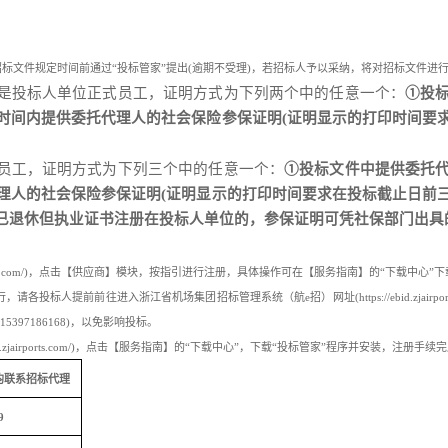
招标文件规定时间前通过“投标管家”提出(逾期不受理)，若招标人予以采纳，将对招标文件进
是投标人单位正式员工，证明方式为下列两个中的任意一个：
①投
时间内提供委托代理人的社会保险参保证明(证明显示的打印时间要
。
员工，证明方式为下列三个中的任意一个：
①投标文件中提供委托代
理人的社会保险参保证明(证明显示的打印时间要求在投标截止日前
已退休但执业证书注册在投标人单位的，参保证明可凭社保部门出具
jairports.com/)，点击【供应商】模块，按指引进行注册，具体操作可在【服务指南】的“下载
投标人提前前往进入浙江省机场集团招标管理系统（航e招）网址(https://ebid.zjairp
97186168)，以免影响投标。
id.zjairports.com/)，点击【服务指南】的“下载中心”，下载“投标管家”程序并安装，注
均联系招标代理
9