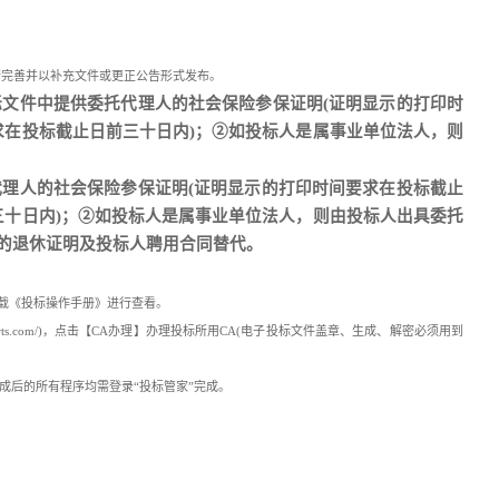
行完善并以补充文件或更正公告形式发布。
标文件中提供委托代理人的社会保险参保证明(证明显示的打印时
求在投标截止日前三十日内)；②如投标人是属事业单位法人，则
理人的社会保险参保证明(证明显示的打印时间要求在投标截止
三十日内)；②如投标人是属事业单位法人，则由投标人出具委托
的退休证明及投标人聘用合同替代。
中心”下载《投标操作手册》进行查看。
orts.com/)，点击【CA办理】办理投标所用CA(电子投标文件盖章、生成、解密必须用到
册手续完成后的所有程序均需登录“投标管家”完成。