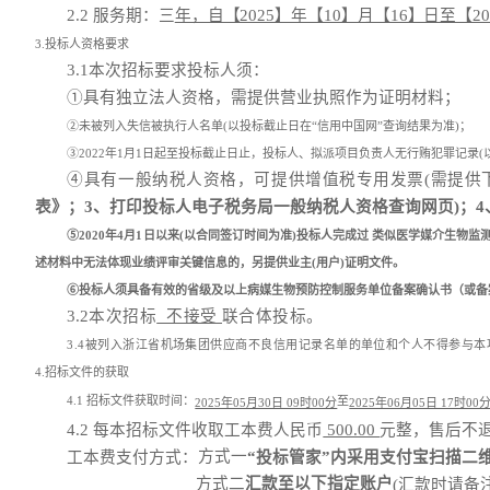
2.2 服务期：三
年，自【2025】年【10】月【16】日至【2
3.投标人资格要求
3.1
本次招标要求投标人须：
①具有独立法人资格
，需提供营业执照作为证明材料；
②未被列入失信被执行人名单(以投标截止日在“信用中国网”查询结果为准)；
③2022年1月1日起至投标截止日止，投标人、拟派项目负责人无行贿犯罪记录
④具有一般纳税人资格，可提供增值税专用发票(需提供
表》；3、打印投标人电子税务局一般纳税人资格查询网页)；
⑤2020年4月1日以来(以合同签订时间为准)投标人完成过 类似医学媒介生
述材料中无法体现业绩评审关键信息的，另提供业主(用户)证明文件。
⑥投标人须具备有效的省级及以上病媒生物预防控制服务单位备案确认书（或备
3.2
本次招标
不接受
联合体投标
。
3.4被列入浙江省机场集团供应商不良信用记录名单的单位和个人不得参与本
4.招标文件的获取
4.1 招标文件获取时间：
至
2025年05月30日 09时00分
2025年06月05日 17时00
4.2 每本招标文件收取工本费人民币
500.00
元整，售后不
方式一
工本费支付方式：
“投标管家”内采用支付宝扫描二
方式二
汇款至以下指定账户
(汇款时请备