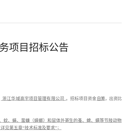
务项目招标公告
：
浙江华域高宇项目管理有限公司
。招标项目资金
自筹
，出资比
、蚊、蝇、蜚蠊（蟑螂）和鼠体外寄生的蚤、蜱、螨等节肢动物
详见第五章“技术标准及要求”；