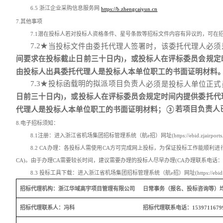
6.5 浙江企业采购信息服务网
https://b.zhengcaiyun.cn
7.其他事项
7.1潜在投标人若对投标人资格条件、星号条款等招标文件内容有异议的，可在
7.2★
当投标文件由委托代理人签署时，该委托代理人必须
间要求在投标截止日前三十日内)，或投标人在评标委员会规定
由投标人出具委托代理人是投标人本单位职工的书面证明材料
7.3★投标函载明的拟派项目负责人
必须是投标人单位正式
日前三十日内)，或投标人在评标委员会规定时间内提供委托代
若项目负责人
代理人是投标人本单位职工的书面证明材料；
③
8.电子招标须知：
8.1注册：进入浙江省机场集团招标管理系统（航e招）网址(https://ebid.z
8.2 CA办理：各投标人需使用CA方可完成网上投标，为保证投标工作能顺利进行，请各
CA)。由于办理CA需要较长时间，建议需要办理的投标人尽早办理(CA办理联系电话：153
8.3 投标工具下载：进入浙江省机场集团招标管理系统（航e招）网址(https://eb
招标代理机构：浙江华域高宇项目管理有限公司
日常事务（报名、投标咨询等）
招标代理联系人：冯科
招标代理联系电话：1539711679