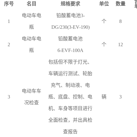
序号
名目
规格要求
单位
数量
电动车电
铅酸蓄电池3-
1
个
8
瓶
DG/230(3-EV-190)
电动车电
铅酸蓄电池
2
个
12
瓶
6-EVF-100A
包括但不限于灯光、
车辆运行测试、轮胎
充气、制动液、电
电动车车
3
瓶、底盘、控制、电
辆
3
况检查
机、车身等项目进行
全面检查，并出具检
查报告