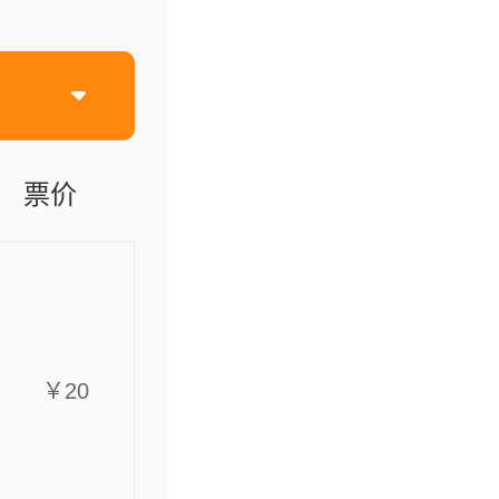
票价
￥20