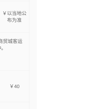
￥以当地公
布为准
义乌商贸城客运
钟。
￥40