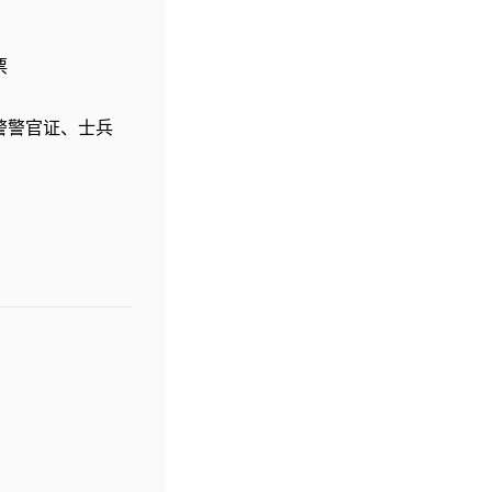
票
警警官证、士兵