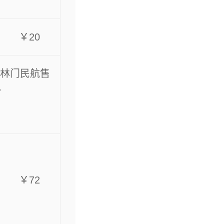
￥20
原武林门民航售
。
￥72