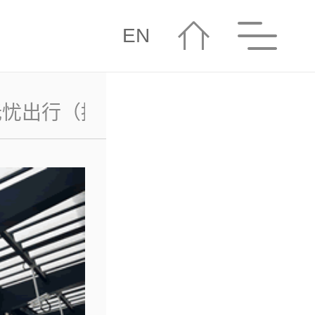
EN
无忧出行（拼车、包车）
出租车