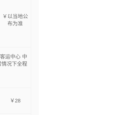
￥以当地公
布为准
兴客运中心 中
常情况下全程
￥28