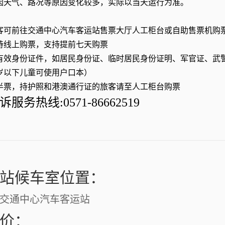
因天气、路况等原因变化较多，实际以当天运行为准。
客可前往交通中心汽车客运站售票大厅人工柜台或自助售票机购
持线上购票，支持提前七天购票
有效身份证件，如居民身份证、临时居民身份证明、军官证、武
4岁以下儿童可使用户口本）
半票，持护照和港澳通行证的旅客请至人工柜台购票
务热线:0571-86662519
站候车室位置：
交通中心汽车客运站
价：