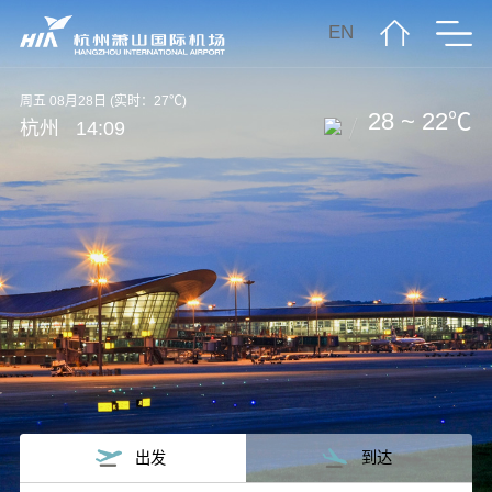
EN
周五 08月28日 (实时：27℃)
28 ~ 22℃
杭州
14:09
出发
到达