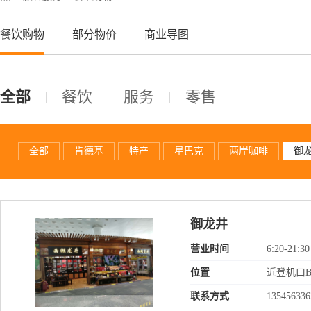
餐饮购物
部分物价
商业导图
全部
餐饮
服务
零售
全部
肯德基
特产
星巴克
两岸咖啡
御
御龙井
营业时间
6:20-21:30
位置
近登机口B
联系方式
135456336