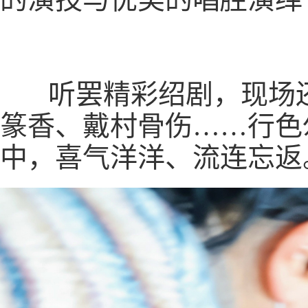
听罢精彩绍剧，现场还
篆香、戴村骨伤……行色
中，喜气洋洋、流连忘返