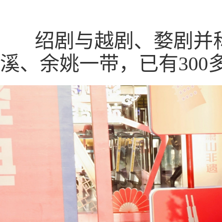
绍剧与越剧、婺剧并称
溪、余姚一带，已有300