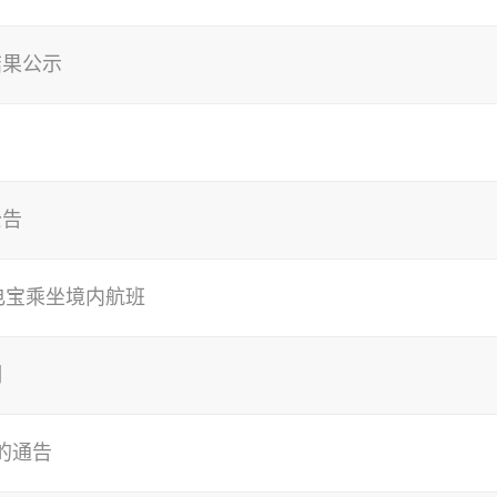
结果公示
公告
电宝乘坐境内航班
明
的通告