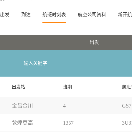
出发
到达
航班时刻表
航空公司资料
新开航
出发
出发站
班期
航班
金昌金川
4
GS7
敦煌莫高
1357
3U3