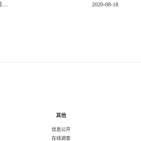
杭州萧山国际机场T1T2航站楼中央空调系统运行和日常维护及T3中央空调系统日常维护项目招标补充公告
2020-08-18
其他
信息公开
在线调查