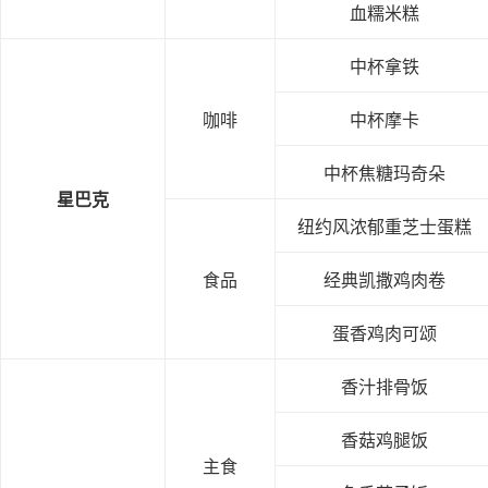
血糯米糕
中杯拿铁
咖啡
中杯摩卡
中杯焦糖玛奇朵
星巴克
纽约风浓郁重芝士蛋糕
食品
经典凯撒鸡肉卷
蛋香鸡肉可颂
香汁排骨饭
香菇鸡腿饭
主食