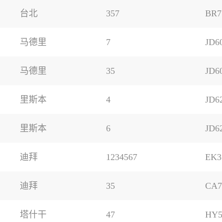
台北
357
BR7
马德里
7
JD6
马德里
35
JD6
里斯本
4
JD6
里斯本
6
JD6
迪拜
1234567
EK3
迪拜
35
CA7
塔什干
47
HY5