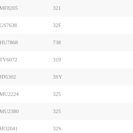
MF8205
321
GS7638
32F
HU7868
738
TV6072
319
JD5302
3SY
MU2224
325
MU2380
325
HO2041
32S