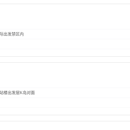
国际出发禁区内
航站楼出发层K岛对面