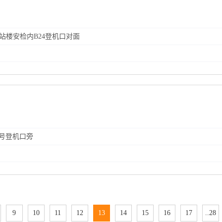
航站楼安检内B24登机口对面
11号登机口旁
9
10
11
12
13
14
15
16
17
..28