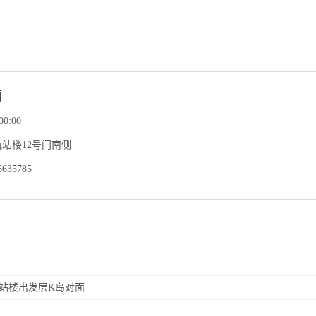
面
00:00
航站楼12号门南侧
5635785
航站楼出发层K岛对面