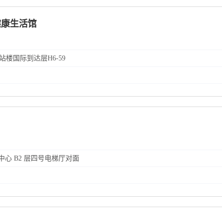
健康生活馆
航站楼国际到达层H6-59
中心 B2 层四号电梯厅对面