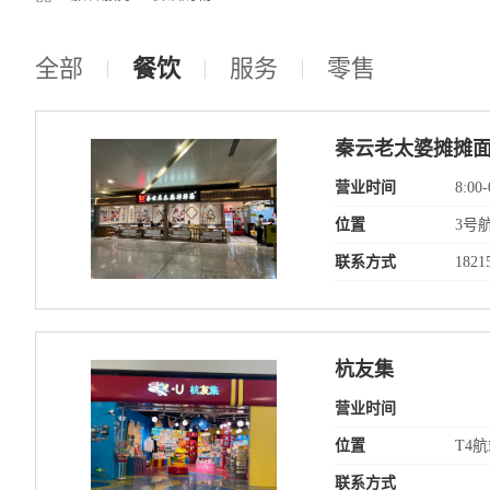
全部
餐饮
服务
零售
秦云老太婆摊摊
营业时间
8:00-
位置
3号
联系方式
1821
杭友集
营业时间
位置
T4
联系方式