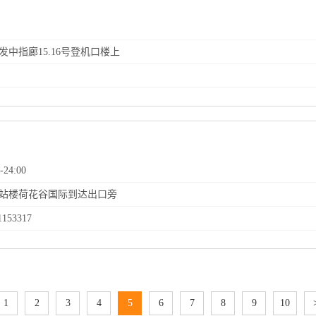
出发中指廊15.16号登机口楼上
-24:00
航站楼荷花谷国际到达出口旁
1153317
1
2
3
4
5
6
7
8
9
10