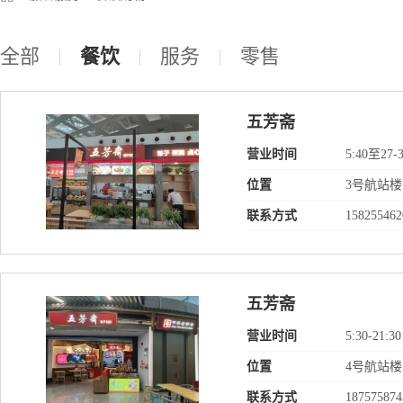
全部
餐饮
服务
零售
五芳斋
营业时间
5:40至2
位置
3号航站楼
联系方式
158255462
五芳斋
营业时间
5:30-21:30
位置
4号航站
联系方式
187575874