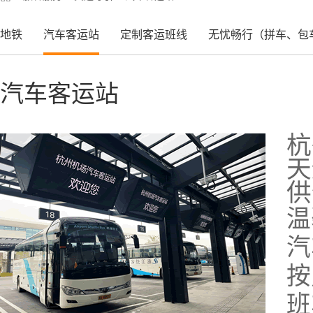
地铁
汽车客运站
定制客运班线
无忧畅行（拼车、包
汽车客运站
杭
天
供
温
汽
按
班