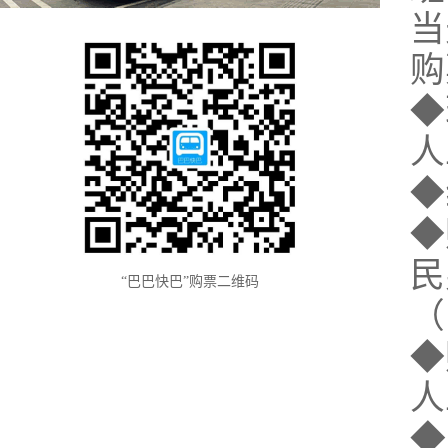
当
购
◆
人
◆
◆
民
“巴巴快巴”购票二维码
（
◆
人
◆