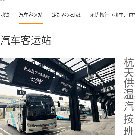
地铁
汽车客运站
定制客运班线
无忧畅行（拼车、包
汽车客运站
杭
天
供
温
汽
按
班