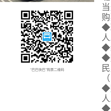
当
购
◆
人
◆
◆
民
“巴巴快巴”购票二维码
（
◆
人
◆