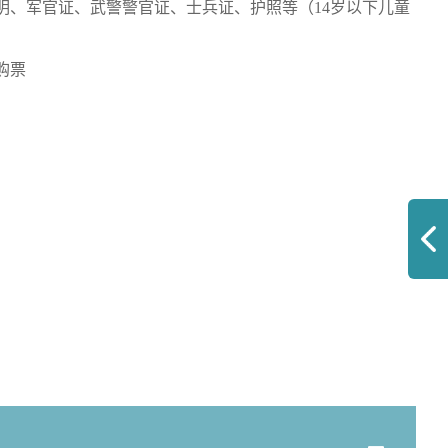
明、军官证、武警警官证、士兵证、护照等（14岁以下儿童
购票