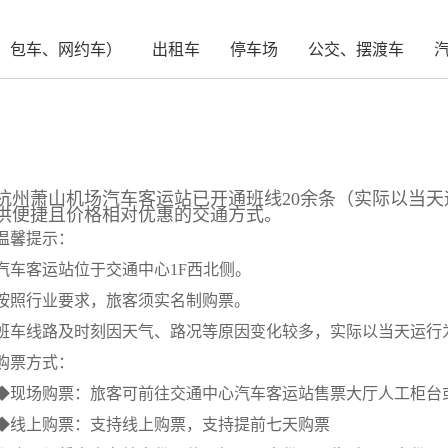
、包车、网约车）
出租车
停车场
公交、摆渡车
杭州萧山机场汽车客运站已开通班线20余条（实际以当
供便捷且价格相对优惠的交通方式。
温馨提示：
汽车客运站位于交通中心1F西北侧。
按照行业要求，旅客须实名制购票。
班车线路及时刻因天气、路况等原因变化较多，实际以当天运行
购票方式：
◆现场购票：旅客可前往交通中心汽车客运站售票大厅人工柜台
◆线上购票：支持线上购票，支持提前七天购票