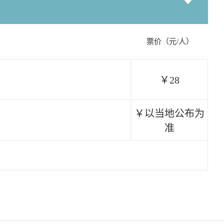
票价（元/人）
￥28
￥以当地公布为
准