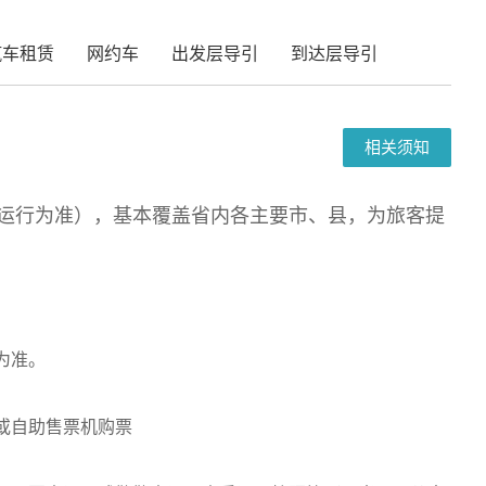
汽车租赁
网约车
出发层导引
到达层导引
相关须知
天运行为准），基本覆盖省内各主要市、县，为旅客提
为准。
或自助售票机购票