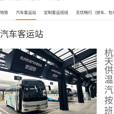
地铁
汽车客运站
定制客运班线
无忧畅行（拼车、包
汽车客运站
杭
天
供
温
汽
按
班