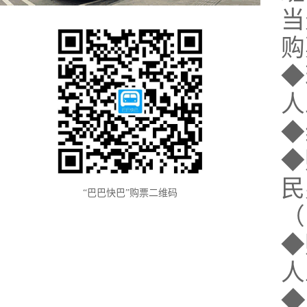
当
购
◆
人
◆
◆
民
“巴巴快巴”购票二维码
（
◆
人
◆